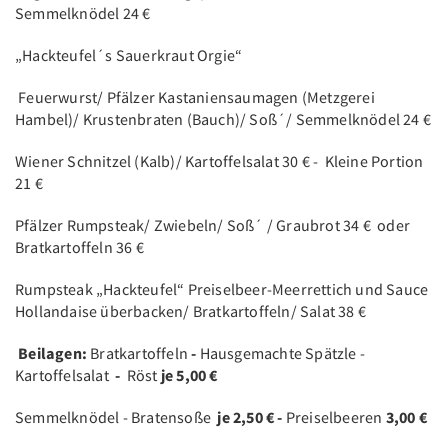
Semmelknödel 24 €
„Hackteufel´s Sauerkraut Orgie“
Feuerwurst/ Pfälzer Kastaniensaumagen (Metzgerei
Hambel)/ Krustenbraten (Bauch)/ Soß´/ Semmelknödel 24 €
Wiener Schnitzel (Kalb)/ Kartoffelsalat 30 € - Kleine Portion
21 €
Pfälzer Rumpsteak/ Zwiebeln/ Soß´ / Graubrot 34 € oder
Bratkartoffeln 36 €
Rumpsteak „Hackteufel“ Preiselbeer-Meerrettich und Sauce
Hollandaise überbacken/ Bratkartoffeln/ Salat 38 €
Beilagen:
Bratkartoffeln
-
Hausgemachte Spätzle -
Kartoffelsalat
-
Röst
je 5,00 €
Semmelknödel - Bratensoße
je 2,50 € -
Preiselbeeren
3,00 €