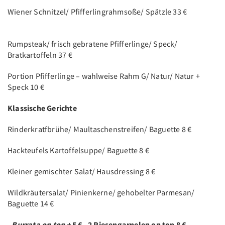
Wiener Schnitzel/ Pfifferlingrahmsoße/ Spätzle 33 €
Rumpsteak/ frisch gebratene Pfifferlinge/ Speck/
Bratkartoffeln 37 €
Portion Pfifferlinge – wahlweise Rahm G/ Natur/ Natur +
Speck 10 €
Klassische Gerichte
Rinderkratfbrühe/ Maultaschenstreifen/ Baguette 8 €
Hackteufels Kartoffelsuppe/ Baguette 8 €
Kleiner gemischter Salat/ Hausdressing 8 €
Wildkräutersalat/ Pinienkerne/ gehobelter Parmesan/
Baguette 14 €
- Burrata on top +
5 €
-
2 Riesengarnelen on top 8 €