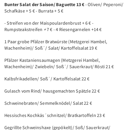
Bunter Salat der Saison/ Baguette 13 €
- Oliven/ Peperoni/
Schafkäse + 5 € - Burrata + 5 €
- Streifen von der Maispoulardenbrust + 6 € -
Rumpsteakstreifen
+
7
€ - 4 Riesengarnelen +14 €
1 Paar grobe Pfälzer Bratwürste (Metzgerei Hambel,
Wachenheim)/ Soß´/ Salat/ Kartoffelsalat 19 €
Pfälzer Kastaniensaumagen (Metzgerei Hambel,
Wachenheim)/ Zwiebeln/ Soß´/ Sauerkraut/ Rösti 21 €
Kalbsfrikadellen/ Soß´/ Kartoffelsalat 22 €
Gulasch vom Rind/ hausgemachten Spätzle 22 €
Schweinebraten/ Semmelknödel/ Salat 22 €
Hessisches Kochkäs´schnitzel/ Bratkartoffeln 23 €
Gegrillte Schweinshaxe (gepökelt)/ Soß/ Sauerkraut/