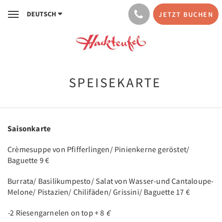
DEUTSCH
JETZT BUCHEN
Toggle
navigation
SPEISEKARTE
Saisonkarte
Crèmesuppe von Pfifferlingen/ Pinienkerne geröstet/
Baguette 9 €
Burrata/ Basilikumpesto/ Salat von Wasser-und Cantaloupe-
Melone/ Pistazien/ Chilifäden/ Grissini/ Baguette 17 €
-
2 Riesengarnelen on top + 8
€